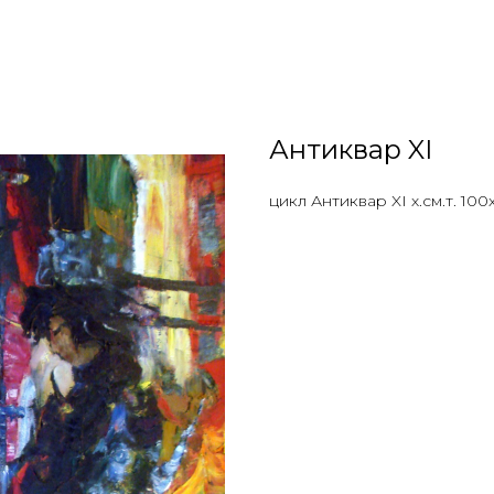
Антиквар XI
цикл Антиквар XI х.см.т. 10