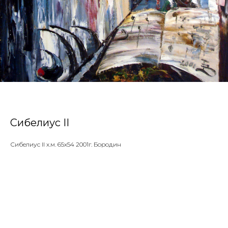
Сибелиус II
Сибелиус II х.м. 65х54 2001г. Бородин