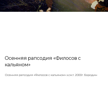
Осенняя рапсодия «Филосов с
кальяном»
Осенняя рапсодия «Филосов с кальяном» х.см.т. 2000г. Бородин