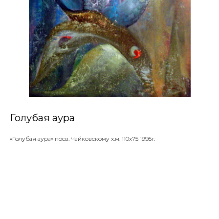
Голубая аура
«Голубая аура» посв. Чайковскому х.м. 110х75 1995г.